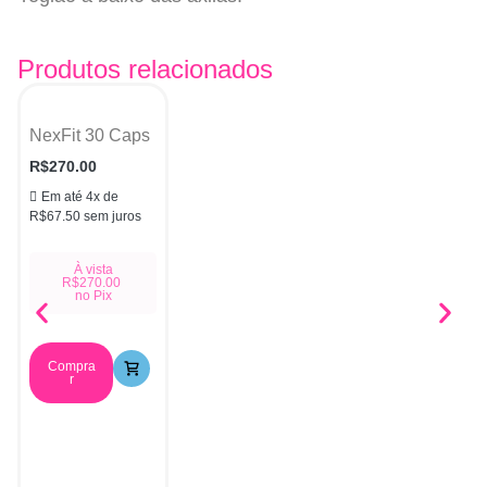
Produtos relacionados
NexFit 30 Caps
R$
270.00
Em até 4x de
R$
67.50
sem juros
À vista
R$
270.00
no Pix
Compra
r