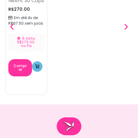
NexFit 30 Caps
R$
270.00
Em até 4x de
R$
67.50
sem juros
À vista
R$
270.00
no Pix
Compr
ar