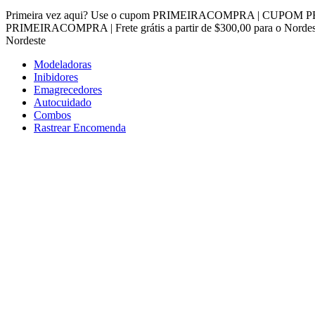
Ir
Primeira vez aqui? Use o cupom PRIMEIRACOMPRA | CUPOM PRIM
para
PRIMEIRACOMPRA | Frete grátis a partir de $300,00 para o Nord
o
Nordeste
conteúdo
Modeladoras
Inibidores
Emagrecedores
Autocuidado
Combos
Rastrear Encomenda