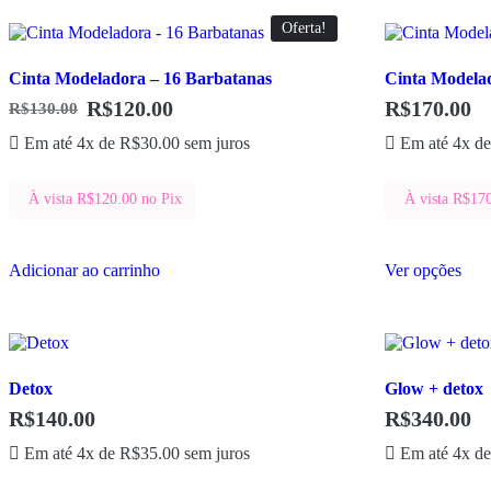
Oferta!
Cinta Modeladora – 16 Barbatanas
Cinta Modela
R$
120.00
R$
170.00
R$
130.00
Em até 4x de
R$
30.00
sem juros
Em até 4x d
À vista
R$
120.00
no Pix
À vista
R$
17
Este
Adicionar ao carrinho
Ver opções
pro
tem
vári
vari
As
opç
Detox
Glow + detox
pod
ser
R$
140.00
R$
340.00
esco
na
Em até 4x de
R$
35.00
sem juros
Em até 4x d
pág
do