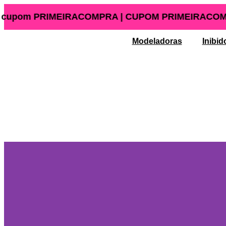
Ir
 cupom PRIMEIRACOMPRA | CUPOM PRIMEIRACOMPRA | F
para
o
conteúdo
Modeladoras
Inibid